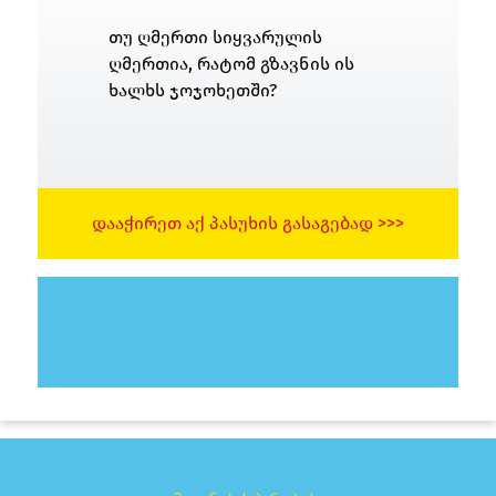
თუ ღმერთი სიყვარულის
ღმერთია, რატომ გზავნის ის
ხალხს ჯოჯოხეთში?
ᲓᲐᲐᲭᲘᲠᲔᲗ ᲐᲥ ᲞᲐᲡᲣᲮᲘᲡ ᲒᲐᲡᲐᲒᲔᲑᲐᲓ >>>