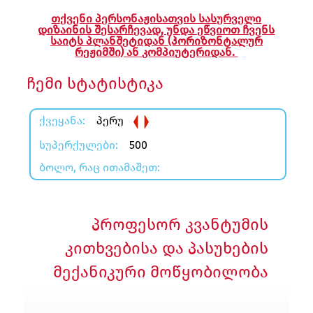
ლა
თქვენი პერსონაჟისათვის სასურველი
დიზაინის შესარჩევად, უნდა ეწვიოთ ჩვენს
სტრაცია
საიტს პლანშეტიდან (ჰორიზონტალურ
რეჟიმში) ან კომპიუტერიდან.
შეცვლა
ჩემი სტატისტიკა
ᲥᲕᲔᲧᲐᲜᲐ:
პერუ
ᲡᲣᲞᲔᲠᲥᲣᲚᲔᲑᲘ:
500
ᲑᲝᲚᲝ, ᲠᲐᲪ ᲘᲗᲐᲛᲐᲨᲔᲗ:
პროფესორ კვანტუმის
კითხვებისა და პასუხების
მექანიკური მოწყობილობა