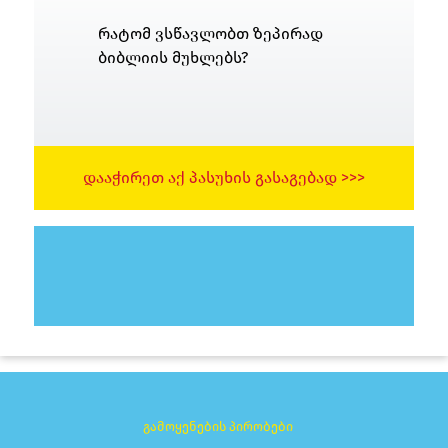
რატომ ვსწავლობთ ზეპირად
ბიბლიის მუხლებს?
ᲓᲐᲐᲭᲘᲠᲔᲗ ᲐᲥ ᲞᲐᲡᲣᲮᲘᲡ ᲒᲐᲡᲐᲒᲔᲑᲐᲓ >>>
გამოყენების პირობები