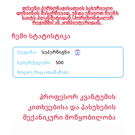
ლა
თქვენი პერსონაჟისათვის სასურველი
დიზაინის შესარჩევად, უნდა ეწვიოთ ჩვენს
სტრაცია
საიტს პლანშეტიდან (ჰორიზონტალურ
რეჟიმში) ან კომპიუტერიდან.
შეცვლა
ჩემი სტატისტიკა
ᲥᲕᲔᲧᲐᲜᲐ:
სუპერწიგნი
ᲡᲣᲞᲔᲠᲥᲣᲚᲔᲑᲘ:
500
ᲑᲝᲚᲝ, ᲠᲐᲪ ᲘᲗᲐᲛᲐᲨᲔᲗ:
პროფესორ კვანტუმის
კითხვებისა და პასუხების
მექანიკური მოწყობილობა