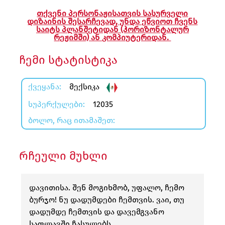
ლა
თქვენი პერსონაჟისათვის სასურველი
დიზაინის შესარჩევად, უნდა ეწვიოთ ჩვენს
სტრაცია
საიტს პლანშეტიდან (ჰორიზონტალურ
რეჟიმში) ან კომპიუტერიდან.
შეცვლა
ჩემი სტატისტიკა
ᲥᲕᲔᲧᲐᲜᲐ:
მექსიკა
ᲡᲣᲞᲔᲠᲥᲣᲚᲔᲑᲘ:
12035
ᲑᲝᲚᲝ, ᲠᲐᲪ ᲘᲗᲐᲛᲐᲨᲔᲗ:
რჩეული მუხლი
დავითისა. შენ მოგიხმობ, უფალო, ჩემო
ბურჯო! ნუ დადუმდები ჩემთვის. ვაი, თუ
დადუმდე ჩემთვის და დავემგვანო
საფლავში ჩასულებს.