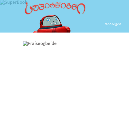
ᲗᲐᲛᲐᲨᲔᲑᲘ