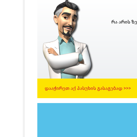
რა არის ზე
ᲓᲐᲐᲭᲘᲠᲔᲗ ᲐᲥ ᲞᲐᲡᲣᲮᲘᲡ ᲒᲐᲡᲐᲒᲔᲑᲐᲓ >>>