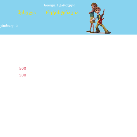
Georgia / ქართული
ᲨᲔᲡᲕᲚᲐ
ᲠᲔᲒᲘᲡᲢᲠᲐᲪᲘᲐ
ᲕᲔᲑᲘᲡᲗᲕᲘᲡ
500
500