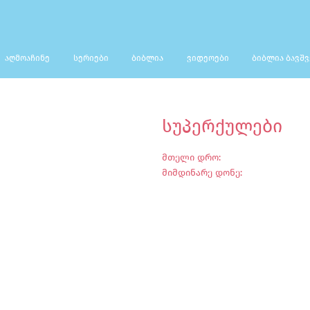
ᲐᲦᲛᲝᲐᲩᲘᲜᲔ
ᲡᲔᲠᲘᲔᲑᲘ
ᲑᲘᲑᲚᲘᲐ
ᲕᲘᲓᲔᲝᲔᲑᲘ
ᲑᲘᲑᲚᲘᲐ ᲑᲐᲕᲨ
ᲡᲣᲞᲔᲠᲥᲣᲚᲔᲑᲘ
ᲛᲗᲔᲚᲘ ᲓᲠᲝ:
ᲛᲘᲛᲓᲘᲜᲐᲠᲔ ᲓᲝᲜᲔ: