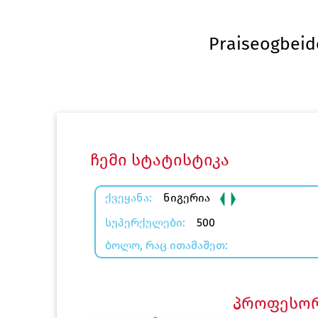
Praiseogbeid
ჩემი სტატისტიკა
ᲥᲕᲔᲧᲐᲜᲐ:
ნიგერია
ᲡᲣᲞᲔᲠᲥᲣᲚᲔᲑᲘ:
500
ᲑᲝᲚᲝ, ᲠᲐᲪ ᲘᲗᲐᲛᲐᲨᲔᲗ:
პროფესორ 