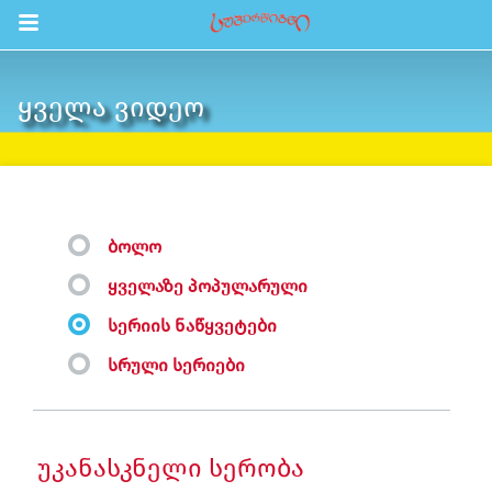
Return to Content
ᲧᲕᲔᲚᲐ ᲕᲘᲓᲔᲝ
შები
აჩინე
ები
ᲑᲝᲚᲝ
ია
ᲧᲕᲔᲚᲐᲖᲔ ᲞᲝᲞᲣᲚᲐᲠᲣᲚᲘ
ოები
ᲡᲔᲠᲘᲘᲡ ᲜᲐᲬᲧᲕᲔᲢᲔᲑᲘ
ა ბავშვებისთვის
ᲡᲠᲣᲚᲘ ᲡᲔᲠᲘᲔᲑᲘ
ლა
სტრაცია
უკანასკნელი სერობა
შეცვლა