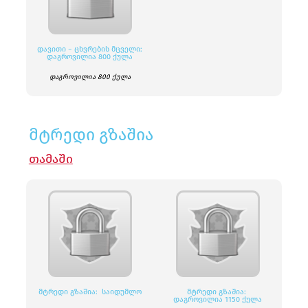
ᲓᲐᲕᲘᲗᲘ − ᲪᲮᲕᲠᲔᲑᲘᲡ ᲛᲪᲕᲔᲚᲘ:
ᲓᲐᲒᲠᲝᲕᲘᲚᲘᲐ 800 ᲥᲣᲚᲐ
დაგროვილია 800 ქულა
მტრედი გზაშია
ᲗᲐᲛᲐᲨᲘ
ᲛᲢᲠᲔᲓᲘ ᲒᲖᲐᲨᲘᲐ: ᲡᲐᲘᲓᲣᲛᲚᲝ
ᲛᲢᲠᲔᲓᲘ ᲒᲖᲐᲨᲘᲐ:
ᲓᲐᲒᲠᲝᲕᲘᲚᲘᲐ 1150 ᲥᲣᲚᲐ