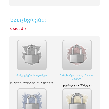
ნამცხვრები:
ᲗᲐᲛᲐᲨᲘ
ᲜᲐᲛᲪᲮᲕᲠᲔᲑᲘ: ᲡᲐᲘᲓᲣᲛᲚᲝ
ᲜᲐᲛᲪᲮᲕᲠᲔᲑᲘ: ᲒᲐᲘᲢᲐᲜᲐ 1000
ᲥᲣᲚᲔᲑᲘ
დააგროვა საიდუმლო რაოდენობის
დაგროვილია 1000 ქულა
ქულები.