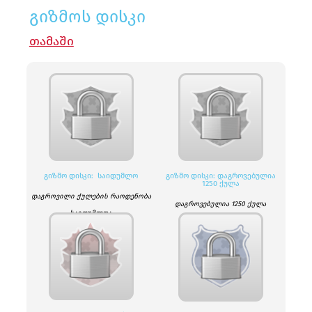
გიზმოს დისკი
ᲗᲐᲛᲐᲨᲘ
ᲒᲘᲖᲛᲝ ᲓᲘᲡᲙᲘ: ᲡᲐᲘᲓᲣᲛᲚᲝ
ᲒᲘᲖᲛᲝ ᲓᲘᲡᲙᲘ: ᲓᲐᲒᲠᲝᲕᲔᲑᲣᲚᲘᲐ
1250 ᲥᲣᲚᲐ
დაგროვილი ქულების რაოდენობა
დაგროვებულია 1250 ქულა
საიდუმლოა.