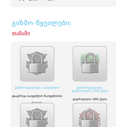
გიზმო-წყვილები:
ᲗᲐᲛᲐᲨᲘ
ᲒᲘᲖᲛᲝ-ᲬᲧᲕᲘᲚᲔᲑᲘ: ᲡᲐᲘᲓᲣᲛᲚᲝ
ᲒᲘᲖᲛᲝ-ᲬᲧᲕᲘᲚᲔᲑᲘ:
ᲓᲐᲒᲠᲝᲕᲘᲚᲘᲐ 1500 ᲥᲣᲚᲐ
დააგროვა საიდუმლო რაოდენობის
დაგროვილია 1500 ქულა
ქულები.