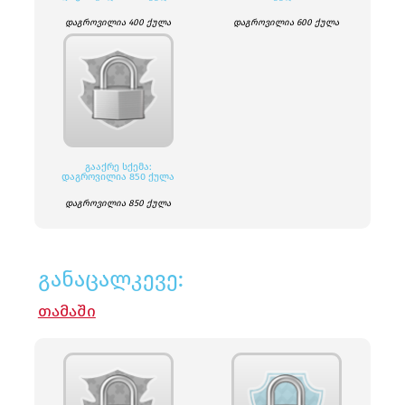
დაგროვილია 400 ქულა
დაგროვილია 600 ქულა
ᲒᲐᲐᲥᲠᲔ ᲡᲥᲔᲛᲐ:
ᲓᲐᲒᲠᲝᲕᲘᲚᲘᲐ 850 ᲥᲣᲚᲐ
დაგროვილია 850 ქულა
განაცალკევე:
ᲗᲐᲛᲐᲨᲘ