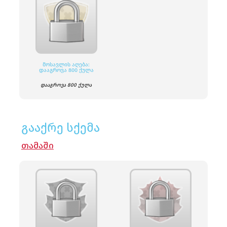
ᲛᲝᲡᲐᲕᲚᲘᲡ ᲐᲦᲔᲑᲐ:
ᲓᲐᲐᲒᲠᲝᲕᲐ 800 ᲥᲣᲚᲐ
დააგროვა 800 ქულა
გააქრე სქემა
ᲗᲐᲛᲐᲨᲘ