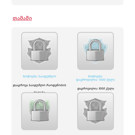
ᲗᲐᲛᲐᲨᲘ
ᲮᲝᲭᲝᲔᲑᲘ: ᲡᲐᲘᲓᲣᲛᲚᲝ
ᲮᲝᲭᲝᲔᲑᲘ:
ᲓᲐᲒᲠᲝᲕᲘᲚᲘᲐ 1000 ᲥᲣᲚᲐ
დააგროვა საიდუმლო რაოდენობის
დაგროვილია 1000 ქულა
ქულები.