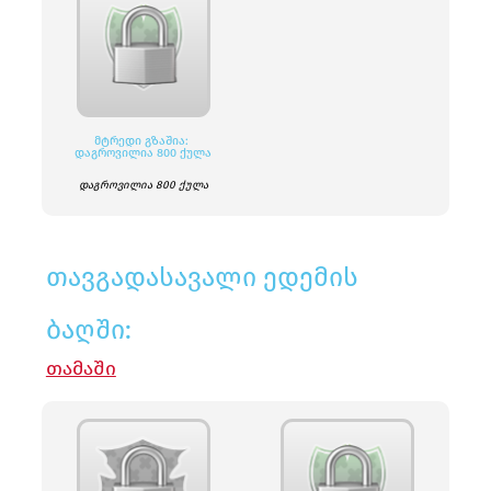
ᲛᲢᲠᲔᲓᲘ ᲒᲖᲐᲨᲘᲐ:
ᲓᲐᲒᲠᲝᲕᲘᲚᲘᲐ 800 ᲥᲣᲚᲐ
დაგროვილია 800 ქულა
თავგადასავალი ედემის
ბაღში:
ᲗᲐᲛᲐᲨᲘ