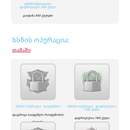
ᲒᲘᲖᲛᲝ-ᲬᲧᲕᲘᲚᲔᲑᲘ:
ᲓᲐᲒᲠᲝᲕᲘᲚᲘᲐ 800 ᲥᲣᲚᲐ
გაიტანა 800 ქულები
ხსნის ოპერაცია:
ᲗᲐᲛᲐᲨᲘ
ᲮᲡᲜᲘᲡ ᲝᲞᲔᲠᲐᲪᲘᲐ: ᲡᲐᲘᲓᲣᲛᲚᲝ
ᲮᲡᲜᲘᲡ ᲝᲞᲔᲠᲐᲪᲘᲐ: ᲓᲐᲒᲠᲝᲕᲘᲚᲘᲐ
1100 ᲥᲣᲚᲐ
დააგროვა საიდუმლო რაოდენობის
დაგროვილია 1100 ქულა
ქულები.