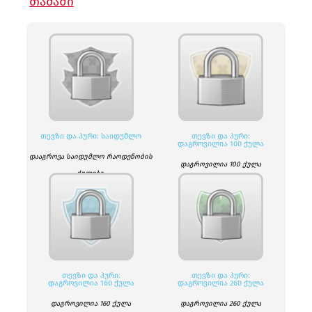
ᲗᲐᲛᲐᲨᲘ
ᲗᲔᲕᲖᲘ ᲓᲐ ᲞᲣᲠᲘ: ᲡᲐᲘᲓᲣᲛᲚᲝ
ᲗᲔᲕᲖᲘ ᲓᲐ ᲞᲣᲠᲘ:
ᲓᲐᲒᲠᲝᲕᲘᲚᲘᲐ 100 ᲥᲣᲚᲐ
დააგროვა საიდუმლო რაოდენობის
დაგროვილია 100 ქულა
ქულები.
ᲗᲔᲕᲖᲘ ᲓᲐ ᲞᲣᲠᲘ:
ᲗᲔᲕᲖᲘ ᲓᲐ ᲞᲣᲠᲘ:
ᲓᲐᲒᲠᲝᲕᲘᲚᲘᲐ 160 ᲥᲣᲚᲐ
ᲓᲐᲒᲠᲝᲕᲘᲚᲘᲐ 260 ᲥᲣᲚᲐ
დაგროვილია 160 ქულა
დაგროვილია 260 ქულა