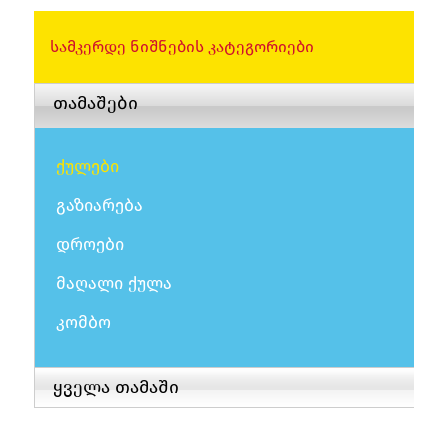
ᲡᲐᲛᲙᲔᲠᲓᲔ ᲜᲘᲨᲜᲔᲑᲘᲡ ᲙᲐᲢᲔᲒᲝᲠᲘᲔᲑᲘ
თამაშები
ქულები
გაზიარება
დროები
მაღალი ქულა
კომბო
ყველა თამაში