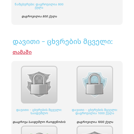
ᲜᲐᲛᲪᲮᲕᲠᲔᲑᲘ: ᲓᲐᲒᲠᲝᲕᲘᲚᲘᲐ 800
ᲥᲣᲚᲐ
დაგროვილია 800 ქულა
დავითი − ცხვრების მცველი:
ᲗᲐᲛᲐᲨᲘ
ᲓᲐᲕᲘᲗᲘ − ᲪᲮᲕᲠᲔᲑᲘᲡ ᲛᲪᲕᲔᲚᲘ:
ᲓᲐᲕᲘᲗᲘ − ᲪᲮᲕᲠᲔᲑᲘᲡ ᲛᲪᲕᲔᲚᲘ:
ᲡᲐᲘᲓᲣᲛᲚᲝ
ᲓᲐᲒᲠᲝᲕᲘᲚᲘᲐ 1000 ᲥᲣᲚᲐ
დააგროვა საიდუმლო რაოდენობის
დაგროვილია 1000 ქულა
ქულები.