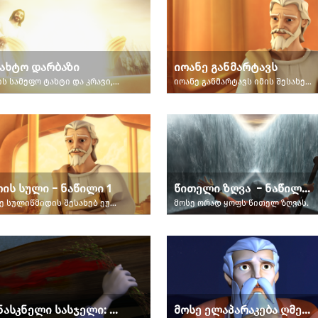
ახტო დარბაზი
იოანე განმარტავს
ღვთის სამეფო ტახტი და კრავი, რომელიც არის უფალი იესო, დედამიწაზე იქნებიან.
იოანე განმარტავს იმის შესახებ, როგორ დაწერა გამოცხადების წიგნი.
ის სული − ნაწილი 1
წითელი ზღვა − ნაწილი 1-ლი
იოანე სულიწმიდის შესახებ ეუბნება ჯოისა და გიზმოს.
მოსე ორად ყოფს წითელ ზღვას.
უკანასკნელი სასჯელი: პასექი
მოსე ელაპარაკება ღმერთს