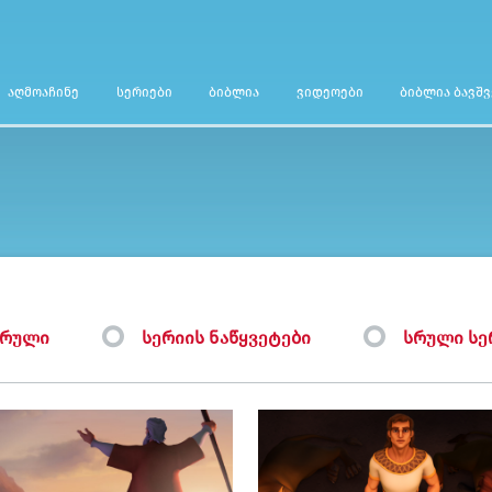
ᲐᲦᲛᲝᲐᲩᲘᲜᲔ
ᲡᲔᲠᲘᲔᲑᲘ
ᲑᲘᲑᲚᲘᲐ
ᲕᲘᲓᲔᲝᲔᲑᲘ
ᲑᲘᲑᲚᲘᲐ ᲑᲐᲕᲨ
ᲐᲠᲣᲚᲘ
ᲡᲔᲠᲘᲘᲡ ᲜᲐᲬᲧᲕᲔᲢᲔᲑᲘ
ᲡᲠᲣᲚᲘ ᲡᲔ