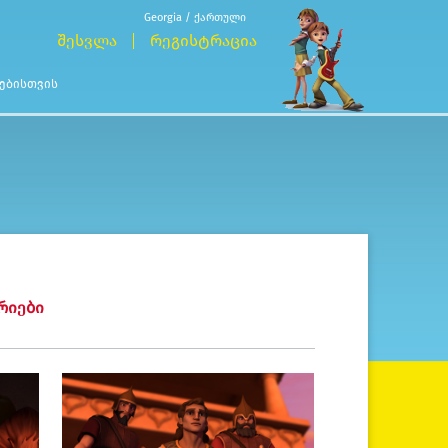
Georgia / ქართული
ᲨᲔᲡᲕᲚᲐ
ᲠᲔᲒᲘᲡᲢᲠᲐᲪᲘᲐ
ᲕᲔᲑᲘᲡᲗᲕᲘᲡ
ᲠᲘᲔᲑᲘ