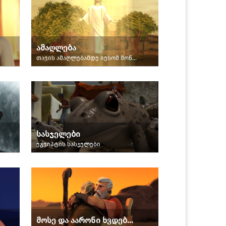
ამაღლება
თავის ამაღლებამდე იესომ მოწაფეებს უთხრა სულიწმიდის შესახებ.
სასჯელები
ეგვიპტის სასჯელები
მოსე და აარონი ხვდებიან უდაბნოში