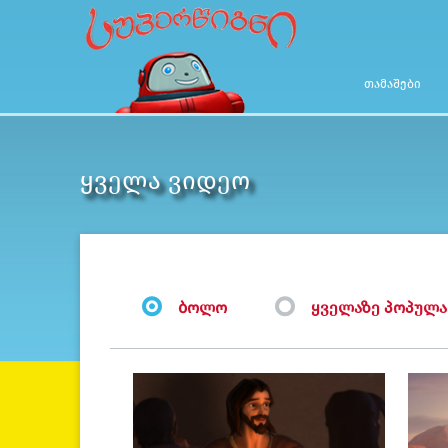
ᲗᲐᲛᲐᲨᲔᲑᲘ
ᲧᲕᲔᲚᲐ ᲕᲘᲓᲔᲝ
ᲑᲝᲚᲝ
ᲧᲕᲔᲚᲐᲖᲔ ᲞᲝᲞᲣᲚ