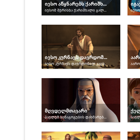
იესო აწყნარებს ქარიშხალს
იესომ შერისხა ქარიშხალი გალილეის ზღვაზე.
იესო კურნავს დავრდომილს
აარ
იესო კურნავს დავრდომილ კაცს.
აარო
მღვდელმთავარი
ქე
პავლემ სინაგოგების დახმარება ითხოვა ქრისტიანების შესაპყრობად.