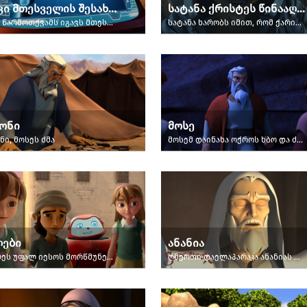
იგავი მთესველის შესახებ
სატანა ქრისტეს წინააღმდეგ ქარიშხალში
იესო წარმოთქვამს იგავს მთესველის შესახებ.
სატანა ხარობს იმით, რომ ქარიშხალი ახლოვდება გალილეის ზღვაზე.
ონი
მოსე
ნი, მოსეს ძმა
მოსემ დაინახა ოქროს ხბო და ძალიან განრისხდა.
ლები
ანანია
სავლეს უფალ იესოს მორწმუნეების დახოცვა სურდა.
ღმერთი დაელაპარაკა ანანიას და უთხრა, რომ პავლე რჩეული იყო.