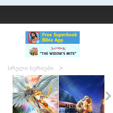
>
ᲡᲠᲣᲚᲘ ᲡᲔᲠᲘᲔᲑᲘ