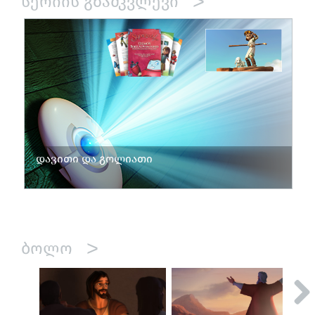
>
ᲡᲔᲠᲘᲘᲡ ᲒᲖᲐᲛᲙᲕᲚᲔᲕᲘ
დავითი და გოლიათი
>
ᲑᲝᲚᲝ