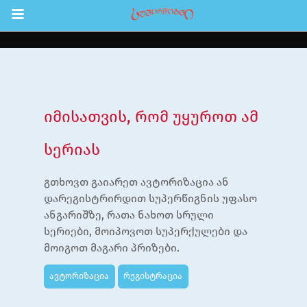
Return to Content
შები
აჩინე
იმისათვის, რომ უყუროთ ამ
ები
სერიას
ია
გთხოვთ გაიარეთ ავტორიზაცია ან
ოები
დარეგისტრირდით სუპერწიგნის უფასო
ანგარიშზე, რათა ნახოთ სრული
ა ბავშვებისთვის
სერიები, მოიპოვოთ სუპერქულები და
ლა
მოიგოთ მაგარი პრიზები.
სტრაცია
ავტორიზაცია
რეგისტრაცია
შეცვლა