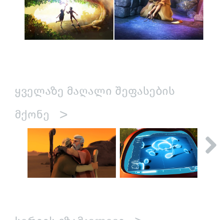
ᲧᲕᲔᲚᲐᲖᲔ ᲛᲐᲦᲐᲚᲘ ᲨᲔᲤᲐᲡᲔᲑᲘᲡ
>
ᲛᲥᲝᲜᲔ