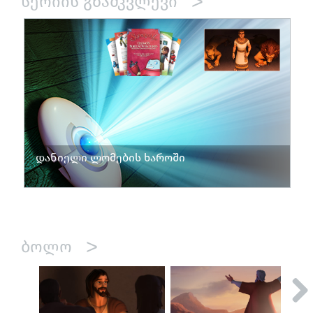
>
ᲡᲔᲠᲘᲘᲡ ᲒᲖᲐᲛᲙᲕᲚᲔᲕᲘ
დანიელი ლომების ხაროში
>
ᲑᲝᲚᲝ