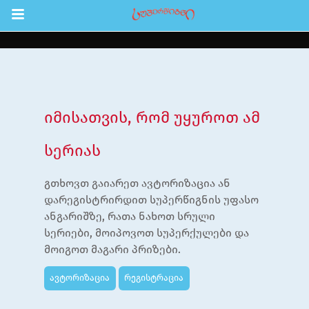
Return to Content
შები
აჩინე
იმისათვის, რომ უყუროთ ამ
ები
სერიას
ია
გთხოვთ გაიარეთ ავტორიზაცია ან
ოები
დარეგისტრირდით სუპერწიგნის უფასო
ანგარიშზე, რათა ნახოთ სრული
ა ბავშვებისთვის
სერიები, მოიპოვოთ სუპერქულები და
ლა
მოიგოთ მაგარი პრიზები.
სტრაცია
ავტორიზაცია
რეგისტრაცია
შეცვლა