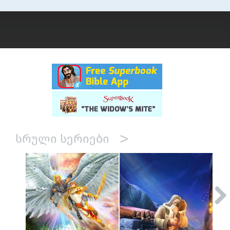
>
ᲡᲠᲣᲚᲘ ᲡᲔᲠᲘᲔᲑᲘ