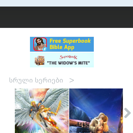
>
ᲡᲠᲣᲚᲘ ᲡᲔᲠᲘᲔᲑᲘ