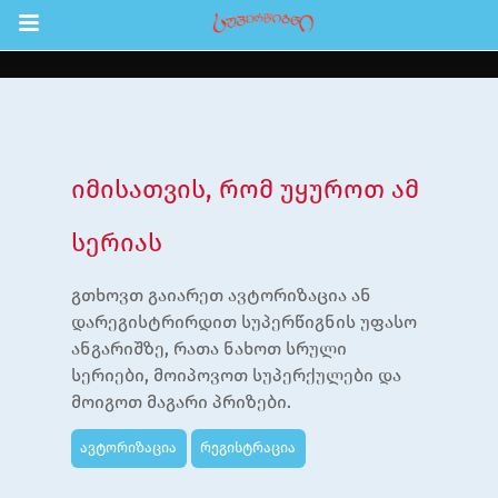
Return to Content
შები
აჩინე
იმისათვის, რომ უყუროთ ამ
ები
სერიას
ია
გთხოვთ გაიარეთ ავტორიზაცია ან
ოები
დარეგისტრირდით სუპერწიგნის უფასო
ანგარიშზე, რათა ნახოთ სრული
ა ბავშვებისთვის
სერიები, მოიპოვოთ სუპერქულები და
ლა
მოიგოთ მაგარი პრიზები.
სტრაცია
ავტორიზაცია
რეგისტრაცია
შეცვლა