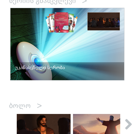
>
ᲡᲔᲠᲘᲘᲡ ᲒᲖᲐᲛᲙᲕᲚᲔᲕᲘ
უკანასკნელი სერობა
>
ᲑᲝᲚᲝ