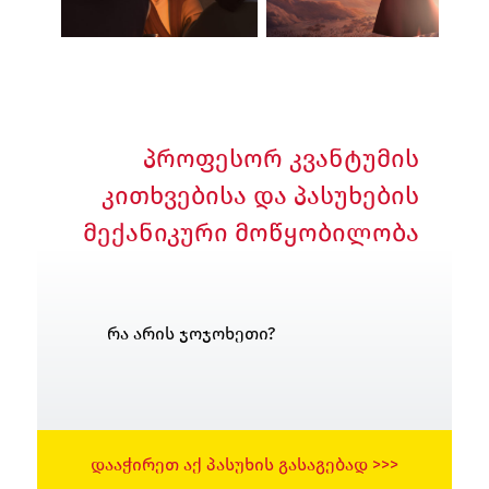
პროფესორ კვანტუმის
კითხვებისა და პასუხების
მექანიკური მოწყობილობა
რა არის ჯოჯოხეთი?
ᲓᲐᲐᲭᲘᲠᲔᲗ ᲐᲥ ᲞᲐᲡᲣᲮᲘᲡ ᲒᲐᲡᲐᲒᲔᲑᲐᲓ >>>