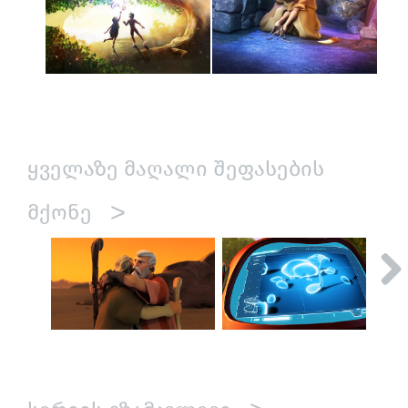
ᲧᲕᲔᲚᲐᲖᲔ ᲛᲐᲦᲐᲚᲘ ᲨᲔᲤᲐᲡᲔᲑᲘᲡ
>
ᲛᲥᲝᲜᲔ