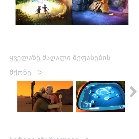
ᲧᲕᲔᲚᲐᲖᲔ ᲛᲐᲦᲐᲚᲘ ᲨᲔᲤᲐᲡᲔᲑᲘᲡ
>
ᲛᲥᲝᲜᲔ