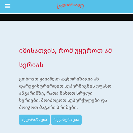
Return to Content
შები
აჩინე
იმისათვის, რომ უყუროთ ამ
ები
სერიას
ია
გთხოვთ გაიარეთ ავტორიზაცია ან
ოები
დარეგისტრირდით სუპერწიგნის უფასო
ანგარიშზე, რათა ნახოთ სრული
ა ბავშვებისთვის
სერიები, მოიპოვოთ სუპერქულები და
ლა
მოიგოთ მაგარი პრიზები.
სტრაცია
ავტორიზაცია
რეგისტრაცია
შეცვლა