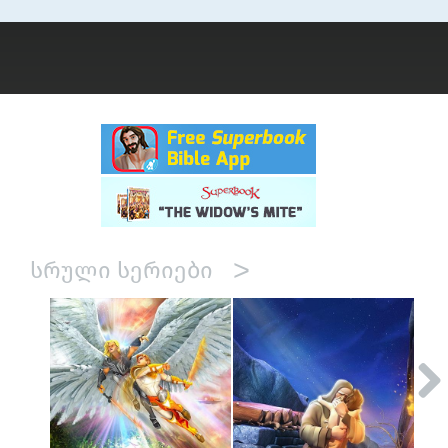
>
ᲡᲠᲣᲚᲘ ᲡᲔᲠᲘᲔᲑᲘ