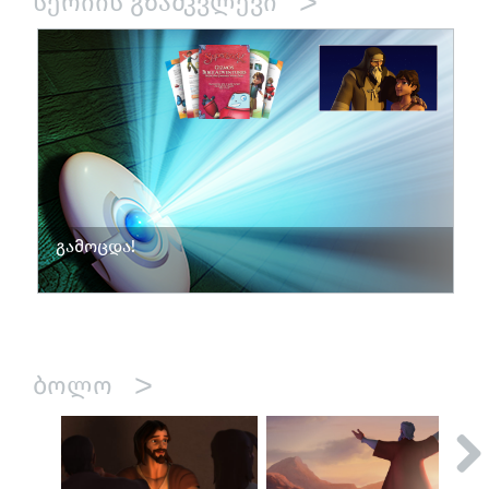
>
ᲡᲔᲠᲘᲘᲡ ᲒᲖᲐᲛᲙᲕᲚᲔᲕᲘ
გამოცდა!
>
ᲑᲝᲚᲝ