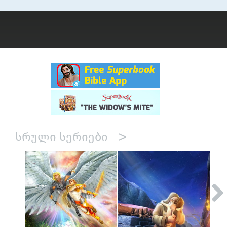
>
ᲡᲠᲣᲚᲘ ᲡᲔᲠᲘᲔᲑᲘ