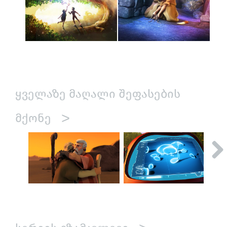
ᲧᲕᲔᲚᲐᲖᲔ ᲛᲐᲦᲐᲚᲘ ᲨᲔᲤᲐᲡᲔᲑᲘᲡ
>
ᲛᲥᲝᲜᲔ