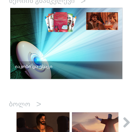
>
ᲡᲔᲠᲘᲘᲡ ᲒᲖᲐᲛᲙᲕᲚᲔᲕᲘ
იაკობი და ესავი
>
ᲑᲝᲚᲝ