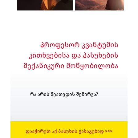
პროფესორ კვანტუმის
კითხვებისა და პასუხების
მექანიკური მოწყობილობა
რა არის მეათედის შეწირვა?
ᲓᲐᲐᲭᲘᲠᲔᲗ ᲐᲥ ᲞᲐᲡᲣᲮᲘᲡ ᲒᲐᲡᲐᲒᲔᲑᲐᲓ >>>