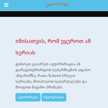
Return to Content
შები
აჩინე
იმისათვის, რომ უყუროთ ამ
ები
სერიას
ია
გთხოვთ გაიარეთ ავტორიზაცია ან
ოები
დარეგისტრირდით სუპერწიგნის უფასო
ანგარიშზე, რათა ნახოთ სრული
ა ბავშვებისთვის
სერიები, მოიპოვოთ სუპერქულები და
ლა
მოიგოთ მაგარი პრიზები.
სტრაცია
ავტორიზაცია
რეგისტრაცია
შეცვლა